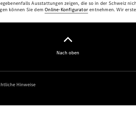
egebenenfalls Ausstattungen zeigen, die so in der Schweiz nich
ungen können Sie dem
Online-Konfigurator
entnehmen. Wir erstel
Über uns
Standort &
Öffnungszeiten
Ansprechpartner
Unternehmen
Jobs &
Karriere
Kontaktformular
Servicetermin
buchen