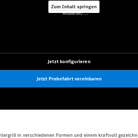
Service &
Zum Inhalt springen
Zubehör
Anbieter/Datenschutz
Jetzt konfigurieren
Servicetermin
buchen
Digitale
Jetzt Probefahrt vereinbaren
Extras
Ladelösungen
Unterwegs
laden
Pannen- &
Unfallhilfe
Räder &
Reifen
lergrill in verschiedenen Formen und einem kraftvoll gezeichne
Wartung,