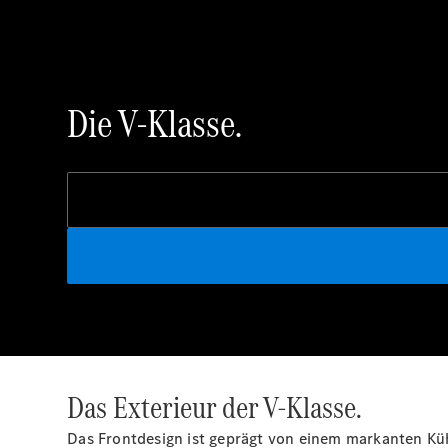
Die V-Klasse.
Das Exterieur der V-Klasse.
Das Frontdesign ist geprägt von einem markanten Küh