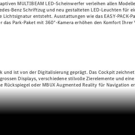
 adaptiven MULTIBEAM
LED-Scheinwerfer
verleihen allen Modelle
Reparatur
edes-Benz Schriftzug und neu gestalteten LED-Leuchten für ei
&
e Lichtsignatur entsteht. Ausstattungen wie das
EASY-PACK-Pa
Garantie
er das Park-Paket mit
360°-Kamera
erhöhen den Komfort Ihrer V
 und ist von der Digitalisierung geprägt. Das Cockpit zeichne
 grossen Displays, verschiedene stilvolle Zierelemente und ein
le
Rückspiegel
oder MBUX Augmented Reality für
Navigation
er
Übersicht
Reparatur
Service &
Garantie
Rückrufe
Ersatzteile
Accessories