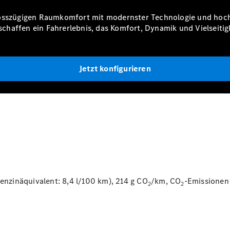
rosszügigen Raumkomfort mit modernster Technologie und hoch
affen ein Fahrerlebnis, das Komfort, Dynamik und Vielseitigke
Digitale
Jetzt konfigurieren
Broschüre
Fahrzeugzubehör
Collection
Betriebsanleitungen
Servicetermin
buchen
Benzinäquivalent: 8,4 l/100 km), 214 g CO
/km, CO
-Emissionen 
2
2