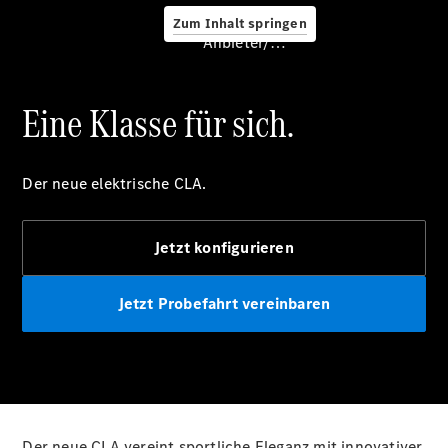
Service &
Zum Inhalt springen
Zubehör
Anbieter/Datenschutz
Eine Klasse für sich.
Der neue elektrische CLA.
Servicetermin
buchen
Jetzt konfigurieren
Digitale
Extras
Ladelösungen
Jetzt Probefahrt vereinbaren
Unterwegs
laden
Pannen- &
Unfallhilfe
Räder &
Reifen
Wartung,
Der neue CLA vereint sportliche Eleganz mit innovativer