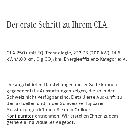
Über uns
Der erste Schritt zu Ihrem CLA.
CLA 250+ mit EQ-Technologie, 272 PS (200 kW), 14,6
Standort &
kWh/100 km, 0 g CO
/km, Energieeffizienz-Kategorie:
A.
Öffnungszeiten
2
Ansprechpartner
Unternehmen
Jobs &
Die abgebildeten Darstellungen dieser Seite können
Karriere
gegebenenfalls Ausstattungen zeigen, die so in der
Schweiz nicht verfügbar sind. Detaillierte Auskunft zu
Kontaktformular
den aktuellen und in der Schweiz verfügbaren
Servicetermin
Ausstattungen können Sie dem
Online-
buchen
Konfigurator
entnehmen. Wir erstellen Ihnen zudem
gerne ein individuelles Angebot.