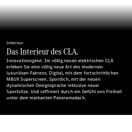
Digitale
Broschüre
Interieur
Fahrzeugzubehör
Das Interieur des CLA.
Collection
Betriebsanleitungen
Innovationsgeist. Im völlig neuen elektrischen CLA
erleben Sie eine völlig neue Art des modernen
luxuriösen Fahrens. Digital, mit dem fortschrittlichen
Servicetermin
MBUX
Superscreen.
Sportlich, mit der neuen
buchen
dynamischen Designsprache inklusive neuer
Sportsitze.
Und raffiniert durch ein Gefühl von Freiheit
unter dem markanten Panoramadach.