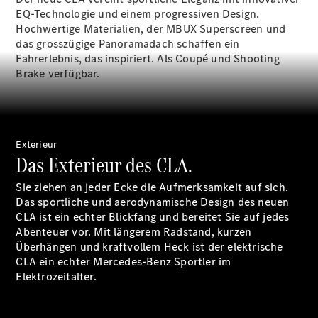
Reparatur
EQ-Technologie und einem progressiven Design.
&
Hochwertige Materialien, der MBUX Superscreen und
Garantie
das grosszügige Panoramadach schaffen ein
Fahrerlebnis, das inspiriert. Als Coupé und Shooting
Brake verfügbar.
Exterieur
Das Exterieur des CLA.
Sie ziehen an jeder Ecke die Aufmerksamkeit auf sich.
Das sportliche und aerodynamische Design des neuen
Übersicht
CLA ist ein echter Blickfang und bereitet Sie auf jedes
Reparatur
Abenteuer vor. Mit längerem Radstand, kurzen
Service &
Überhängen und kraftvollem Heck ist der elektrische
Garantie
CLA ein echter Mercedes-Benz Sportler im
Rückrufe
Elektrozeitalter.
Ersatzteile
Accessories